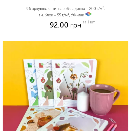
96 аркушів, клітинка, обкладинка – 200 г/м²,
вн. блок – 55 г/м², УФ-лак
vp
за 1 шт.
92.00
грн