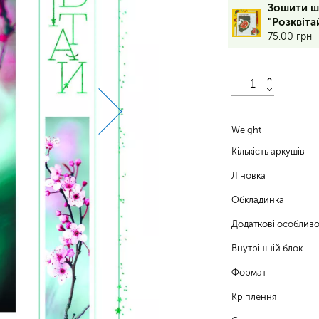
24
Зошити ш
аркуші,
"Розквіта
клітинка,
75.00
грн
обкладинка
–
170
г/
м²,
вн.
блок
Weight
–
Кількість аркушів
55
г/
Ліновка
м²,
УФ-
Обкладинка
лак
Додаткові особливо
vp
Внутрішній блок
Формат
Кріплення