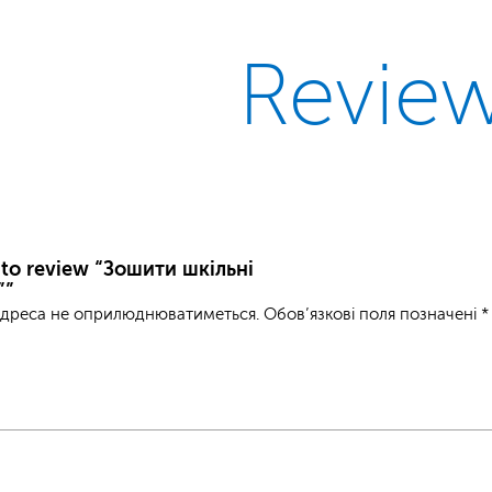
Revie
t to review “Зошити шкільні
””
адреса не оприлюднюватиметься.
Обов’язкові поля позначені
*