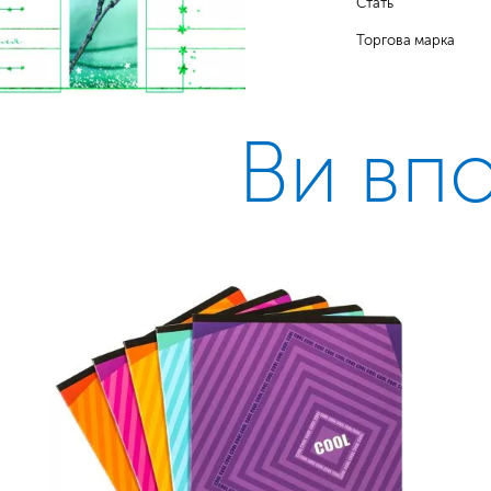
Стать
Торгова марка
Ви вп