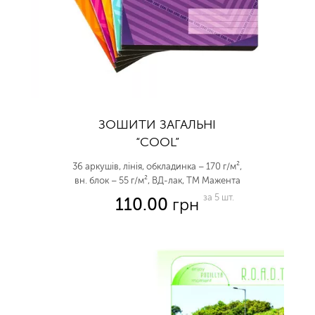
ЗОШИТИ ЗАГАЛЬНІ
“COOL”
36 аркушів, лінія, обкладинка – 170 г/м²,
вн. блок – 55 г/м², ВД-лак, ТМ Мажента
за 5 шт.
110.00
грн