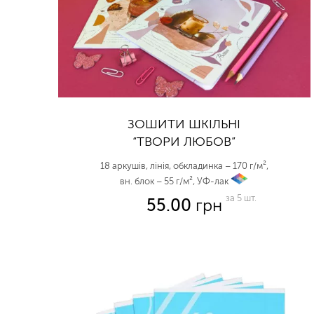
ЗОШИТИ ШКІЛЬНІ
“ТВОРИ ЛЮБОВ”
18 аркушів, лінія, обкладинка – 170 г/м²,
вн. блок – 55 г/м², УФ-лак
vp
за 5 шт.
55.00
грн