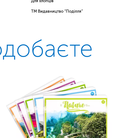
Для хлопців
ТМ Видавництво “Поділля”
одобаєте