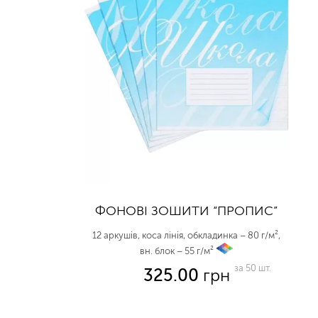
ФОНОВІ ЗОШИТИ “ПРОПИС”
12 аркушів, коса лінія, обкладинка – 80 г/м²,
вн. блок – 55 г/м²
vp
за 50 шт.
325.00
грн