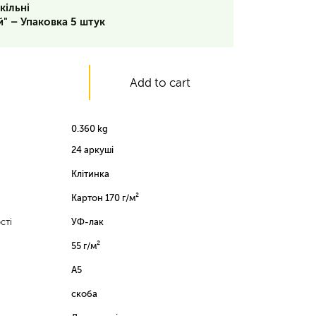
кільні
й" – Упаковка 5 штук
Add to cart
0.360 kg
24 аркуші
Клітинка
Картон 170 г/м²
сті
УФ-лак
55 г/м²
А5
скоба