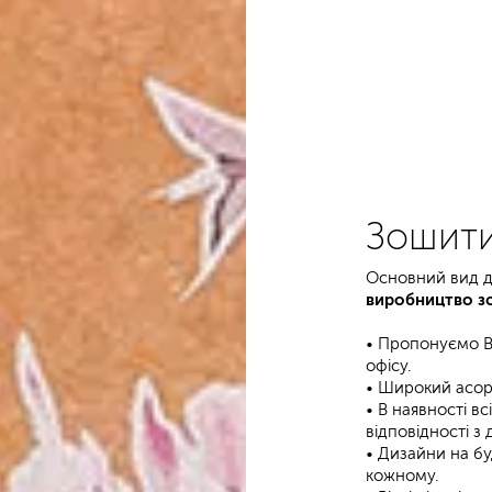
Зошит
Основний вид ді
виробництво зо
• Пропонуємо Ва
офісу.
• Широкий асорти
• В наявності вс
відповідності 
• Дизайни на бу
кожному.