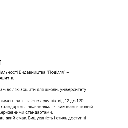
и
яльності Видавництва “Поділля” –
шитів.
м всілякі зошити для школи, університету і
мент за кількістю аркушів: від 12 до 120.
і стандартні лініюванням, які виконані в повній
з державними стандартами.
дь-який смак. Вишуканість і стиль доступні