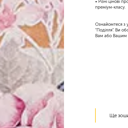
• Різні цінові п
преміум-класу.
Ознайомтеся з у
“Поділля”. Ви о
Вам або Вашим 
Ще зош