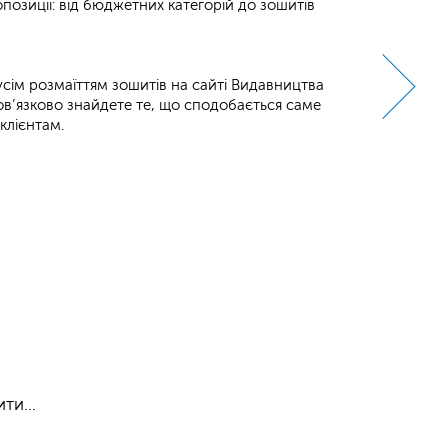
ропозиції: від бюджетних категорій до зошитів
сім розмаїттям зошитів на сайті Видавництва
бов’язково знайдете те, що сподобається саме
клієнтам.
ити…