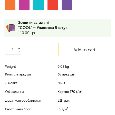
36
Зошити загальні
аркушів,
"COOL" – Упаковка 5 штук
лінія,
110.00
грн
обкладинка
–
170
Add to cart
г/
м²,
вн.
блок
Weight
0.08 kg
–
Кількість аркушів
36 аркушів
55
г/
Ліновка
Лінія
м²,
ВД-
Обкладинка
Картон 170 г/м²
лак,
Додаткові особливості
ВД- лак
ТМ
Мажента
Внутрішній блок
55 г/м²