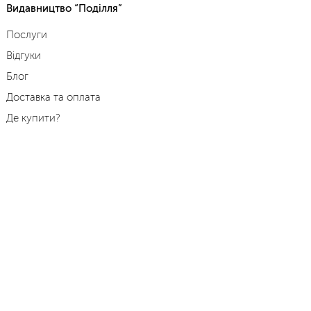
Видавництво “Поділля”
Послуги
Відгуки
Блог
Доставка та оплата
Де купити?
Події
Контакти
Режим роботи:
пн.-пт. з 9:00 до 18:00
Тел.:
+38 (04347) 2-13-08
Моб.:
+38 (067) 433-39-47
E-mail:
shop@podillya.com.ua