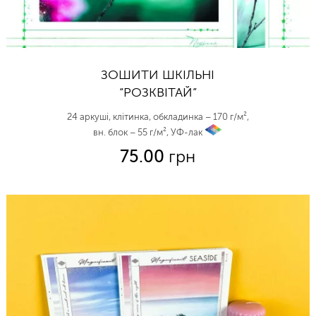
ЗОШИТИ ШКІЛЬНІ
“РОЗКВІТАЙ”
24 аркуші, клітинка, обкладинка – 170 г/м²,
вн. блок – 55 г/м², УФ-лак
vp
75.00
грн