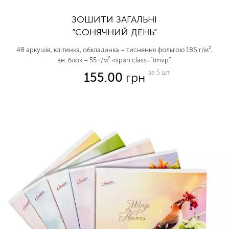
ЗОШИТИ ЗАГАЛЬНІ
“СОНЯЧНИЙ ДЕНЬ”
48 аркушів, клітинка, обкладинка – тиснення фольгою 186 г/м²,
вн. блок – 55 г/м² <span class=”tmvp”
за 5 шт.
155.00
грн