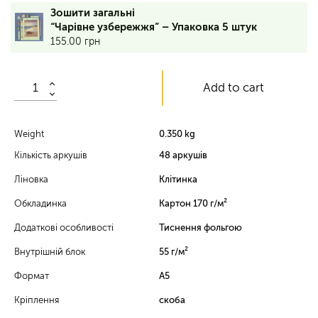
48
Зошити загальні
аркушів,
“Чарівне узбережжя” – Упаковка 5 штук
клітинка,
155.00
грн
обкладинка
–
170
Add to cart
г/
м²,
тиснення
фольгою,
Weight
0.350 kg
вн.
Кількість аркушів
48 аркушів
блок
–
Ліновка
Клітинка
55
г/
Обкладинка
Картон 170 г/м²
м²
Додаткові особливості
Тиснення фольгою
vp
Внутрішній блок
55 г/м²
Формат
А5
Кріплення
скоба