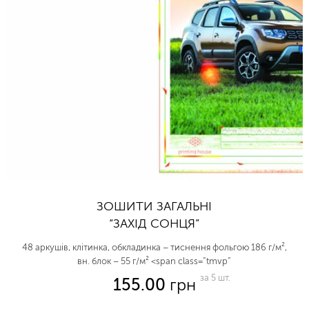
ЗОШИТИ ЗАГАЛЬНІ
“ЗАХІД СОНЦЯ”
48 аркушів, клітинка, обкладинка – тиснення фольгою 186 г/м²,
вн. блок – 55 г/м² <span class=”tmvp”
за 5 шт.
155.00
грн