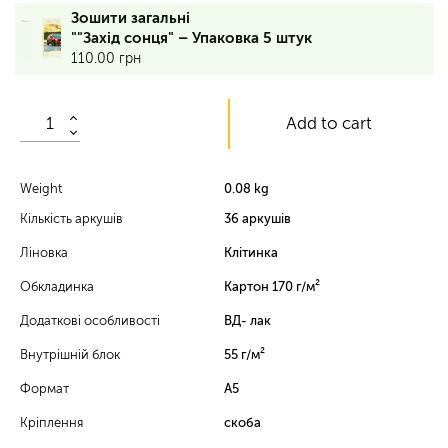
36
Зошити загальні
аркушів,
""Захід сонця" – Упаковка 5 штук
клітинка,
110.00
грн
обкладинка
–
170
Add to cart
г/
м²,
вн.
блок
Weight
0.08 kg
–
Кількість аркушів
36 аркушів
55
г/
Ліновка
Клітинка
м²,
ВД-
Обкладинка
Картон 170 г/м²
лак
Додаткові особливості
ВД- лак
Внутрішній блок
55 г/м²
Формат
А5
Кріплення
скоба