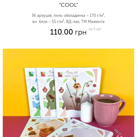
“COOL”
36 аркушів, лінія, обкладинка – 170 г/м²,
вн. блок – 55 г/м², ВД-лак, ТМ Мажента
за 5 шт.
110.00
грн