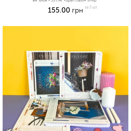
вн. блок – 55 г/м² <span class=”tmvp”
за 5 шт.
155.00
грн