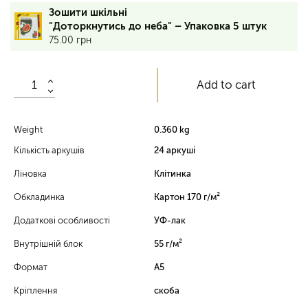
24
Зошити шкільні
аркуші,
"Доторкнутись до неба" – Упаковка 5 штук
клітинка,
75.00
грн
обкладинка
–
170
Add to cart
г/
м²,
вн.
блок
Weight
0.360 kg
–
Кількість аркушів
24 аркуші
55
г/
Ліновка
Клітинка
м²,
УФ-
Обкладинка
Картон 170 г/м²
лак
Додаткові особливості
УФ-лак
vp
Внутрішній блок
55 г/м²
Формат
А5
Кріплення
скоба