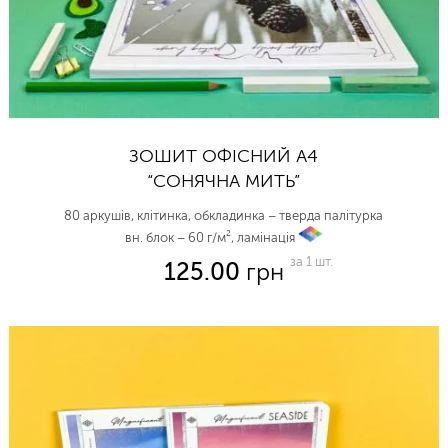
ЗОШИТ ОФІСНИЙ А4
“СОНЯЧНА МИТЬ”
80 аркушів, клітинка, обкладинка – тверда палітурка
вн. блок – 60 г/м², ламінація
vp
за 1 шт.
125.00
грн