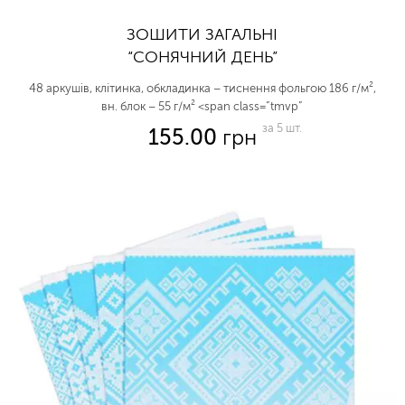
ЗОШИТИ ЗАГАЛЬНІ
“СОНЯЧНИЙ ДЕНЬ”
48 аркушів, клітинка, обкладинка – тиснення фольгою 186 г/м²,
вн. блок – 55 г/м² <span class=”tmvp”
за 5 шт.
155.00
грн