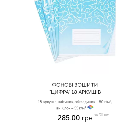
ФОНОВІ ЗОШИТИ
“ЦИФРА” 18 АРКУШІВ
18 аркушів, клітинка, обкладинка – 80 г/м²,
вн. блок – 55 г/м²
vp
за 30 шт.
285.00
грн