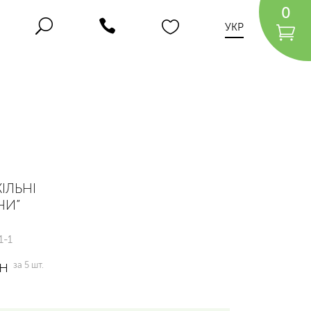
0
УКР
ІЛЬНІ
НИ”
1-1
н
за 5 шт.