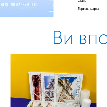
Стать
Торгова марка
Ви вп