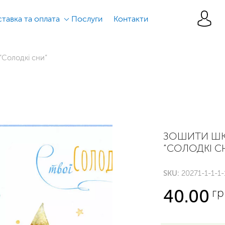
тавка та оплата
Послуги
Контакти
“Солодкі сни”
ЗОШИТИ ШК
“СОЛОДКІ С
SKU:
20271-1-1-1-
гр
40.00