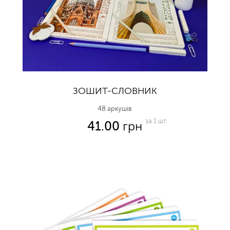
ЗОШИТ-СЛОВНИК
48 аркушів
за 1 шт.
41.00
грн