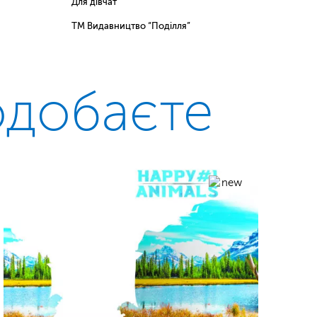
Для дівчат
ТМ Видавництво “Поділля”
одобаєте