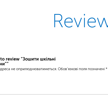
Revie
t to review “Зошити шкільні
ни””
адреса не оприлюднюватиметься.
Обов’язкові поля позначені
*