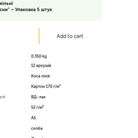
кільні
сни” – Упаковка 5 штук
Add to cart
0.350 kg
12 аркушів
Коса лінія
Картон 170 г/м²
сті
ВД- лак
52 г/м²
А5
скоба