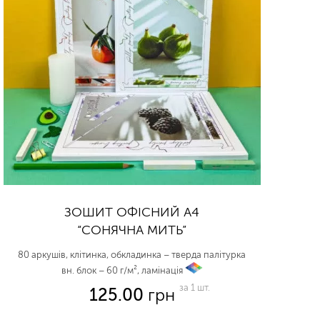
ЗОШИТ ОФІСНИЙ А4
“СОНЯЧНА МИТЬ”
80 аркушів, клітинка, обкладинка – тверда палітурка
вн. блок – 60 г/м², ламінація
vp
за 1 шт.
125.00
грн