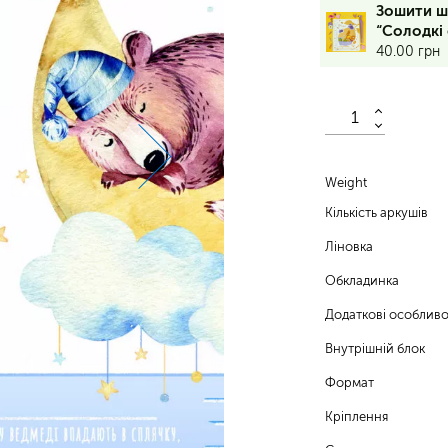
12
Зошити ш
аркушів,
“Солодкі 
коса
40.00
грн
лінія,
обкладинка
–
170
г/
м²,
вн.
Weight
блок
Кількість аркушів
–
52
Ліновка
г/
м²
Обкладинка
vp
Додаткові особливо
Внутрішній блок
Формат
Кріплення