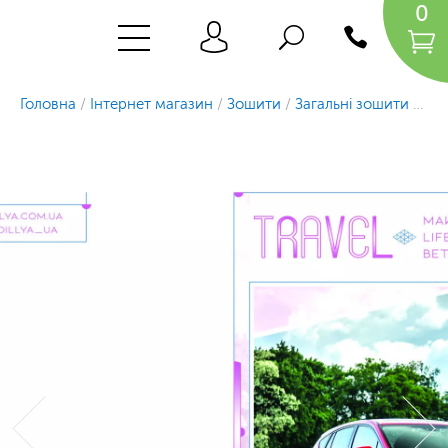
0
Головна
/
Інтернет магазин
/
Зошити
/
Загальні зошити
/
Зош