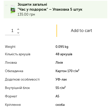
48
Зошити загальні
аркушів,
"Час у подорож" – Упаковка 5 штук
лінія,
135.00
грн
обкладинка
–
170
Add to cart
г/
м²,
вн.
блок
Weight
0.095 kg
–
Кількість аркушів
48 аркушів
55
г/
Ліновка
Лінія
м²,
УФ-
Обкладинка
Картон 170 г/м²
лак
Додаткові особливості
УФ-лак
vp
Внутрішній блок
55 г/м²
Формат
А5
Кріплення
скоба