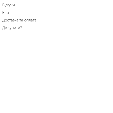
Відгуки
Блог
Доставка та оплата
Де купити?
Події
Контакти
Режим роботи:
пн.-пт. з 9:00 до 18:00
Тел.:
+38 (04347) 2-13-08
Моб.:
+38 (067) 433-39-47
E-mail:
shop@podillya.com.ua
Адреса:
вул. Богдана Хмельницького 87,
смт. Літин, Вінницька обл.,
Україна, 22300