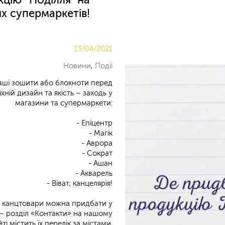
х супермаркетів!
13/04/2021
Новини
,
Події
аші зошити або блокноти перед
хній дизайн та якість – заходь у
магазини та супермаркети:
⠀
- Епіцентр
- Магік
- Аврора
- Сократ
- Ашан
- Акварель
- Віват, канцелярія!
⠀
ші канцтовари можна придбати у
і – розділ «Контакти» на нашому
йті містить їх перелік за містами.