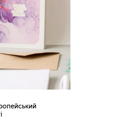
вропейський
і