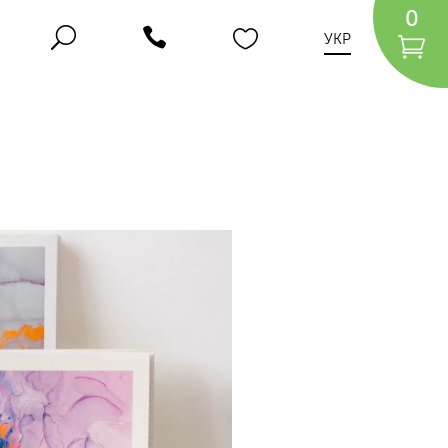
0
УКР