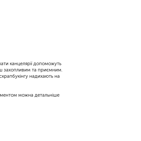
мати канцелярії допоможуть
ьш захопливим та приємним.
 скрапбукінгу надихають на
ментом можна детальніше