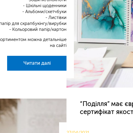
- Шкільні щоденники
- Альбоми/скетчбуки
- Листівки
папір для скрапбукінгу/вирубки
- Кольоровий папір/картон
сортиментом можна детальніше
на сайті
Читати далі
“Поділля” має є
сертифікат якост
27/04/2021