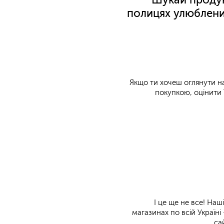
полицях улюблени
Якщо ти хочеш оглянути н
покупкою, оцінити ї
І це ще не все! На
магазинах по всій Україн
са