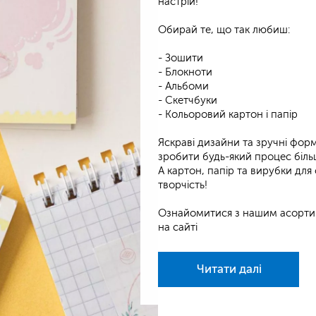
настрій!
⠀
Обирай те, що так любиш:
⠀
- Зошити
- Блокноти
- Альбоми
- Скетчбуки
- Кольоровий картон і папір
⠀
Яскраві дизайни та зручні фор
зробити будь-який процес біл
А картон, папір та вирубки для
творчість!
⠀
Ознайомитися з нашим асорти
на сайті
Читати далі