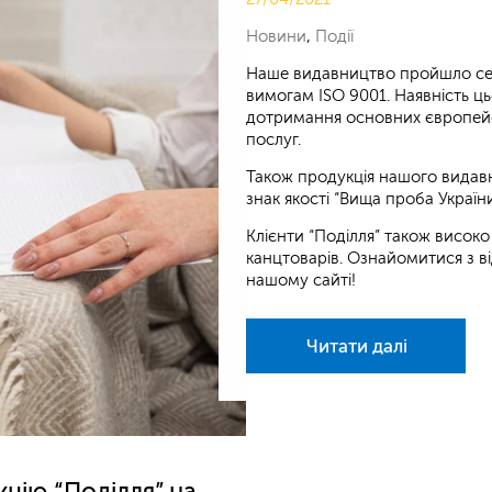
Новини
,
Події
Наше видавництво пройшло сер
вимогам ISO 9001. Наявність ць
дотримання основних європейсь
послуг.
Також продукція нашого видав
знак якості “Вища проба України
Клієнти “Поділля” також високо
канцтоварів. Ознайомитися з в
нашому сайті!
Читати далі
цію “Поділля” на