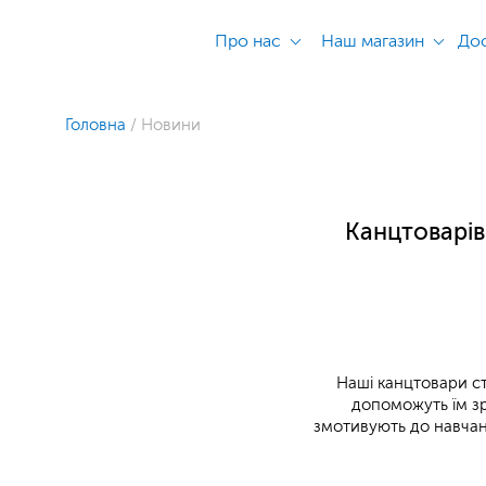
Про нас
Наш магазин
Дос
Головна
/
Новини
Канцтоварів
Наші канцтовари ст
допоможуть їм зр
змотивують до навча