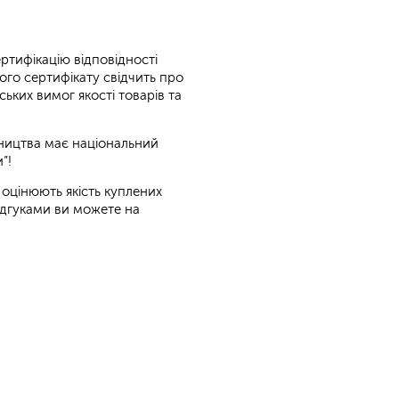
тифікацію відповідності
ого сертифікату свідчить про
ких вимог якості товарів та
ництва має національний
”!
 оцінюють якість куплених
ідгуками ви можете на