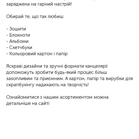
заряджена на гарний настрій!
⠀
Обирай те, що так любиш:
⠀
- Зошити
- Блокноти
- Альбоми
- Скетчбуки
- Кольоровий картон і папір
⠀
Яскраві дизайни та зручні формати канцелярії
допоможуть зробити будь-який процес більш
захопливим та приємним. А картон, папір та вирубки для
скрапбукінгу надихають на творчість!
⠀
Ознайомитися з нашим асортиментом можна
детальніше на сайті