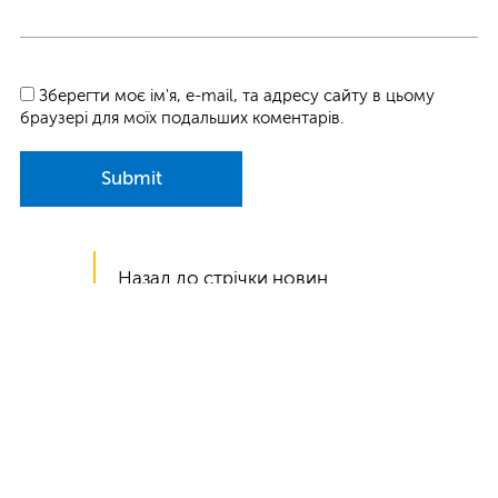
Зберегти моє ім'я, e-mail, та адресу сайту в цьому
браузері для моїх подальших коментарів.
Submit
Назад до стрічки новин
Інтернет магазин
Зошити
Youtube
Блокноти
Facebook
Щоденники шкільні