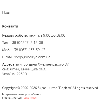
Події
Контакти
Режим роботи:
пн.-пт. з 9:00 до 18:00
Тел.:
+38 (04347) 2-13-08
Моб.:
+38 (067) 433-39-47
E-mail:
shop@podillya.com.ua
Адреса:
вул. Богдана Хмельницького 87,
смт. Літин, Вінницька обл.,
Україна, 22300
Copyright © 2000-2026 Видавництво "Поділля". All rights reserved.
Інтернет-магазин розроблено
і підтримується
Tusko Trush
Веб-
дизайн
та
створення